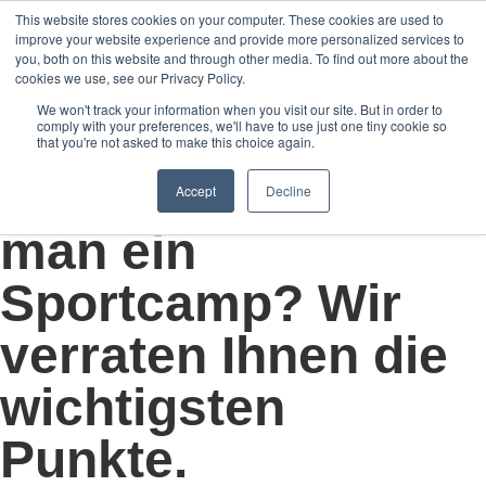
This website stores cookies on your computer. These cookies are used to
improve your website experience and provide more personalized services to
you, both on this website and through other media. To find out more about the
cookies we use, see our Privacy Policy.
We won't track your information when you visit our site. But in order to
comply with your preferences, we'll have to use just one tiny cookie so
that you're not asked to make this choice again.
Mai 11, 2021
Wie organisiert
Accept
Decline
man ein
Sportcamp? Wir
verraten Ihnen die
wichtigsten
Punkte.