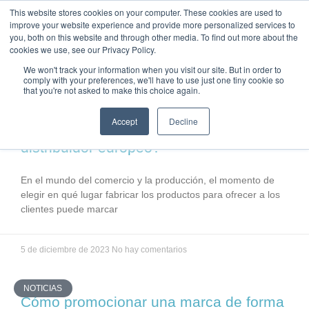
This website stores cookies on your computer. These cookies are used to
improve your website experience and provide more personalized services to
you, both on this website and through other media. To find out more about the
cookies we use, see our Privacy Policy.
We won't track your information when you visit our site. But in order to
comply with your preferences, we'll have to use just one tiny cookie so
that you're not asked to make this choice again.
FÁBRICA
Accept
Decline
¿Cuáles son las ventajas de tener un
distribuidor europeo?
En el mundo del comercio y la producción, el momento de
elegir en qué lugar fabricar los productos para ofrecer a los
clientes puede marcar
5 de diciembre de 2023
No hay comentarios
NOTICIAS
Cómo promocionar una marca de forma