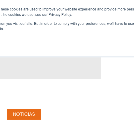
These cookies are used to improve your website experience and provide more perso
t the cookies we use, see our Privacy Policy.
Clubes
Artículos
Sobre nosotros
n you visit our site. But in order to comply with your preferences, we'll have to use 
in.
NOTICIAS