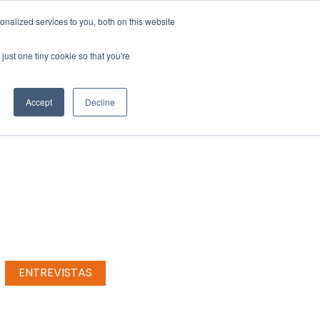
nalized services to you, both on this website
¡Súmate al equipo!
Blog
Contacto
just one tiny cookie so that you're
Accept
Decline
ENTREVISTAS