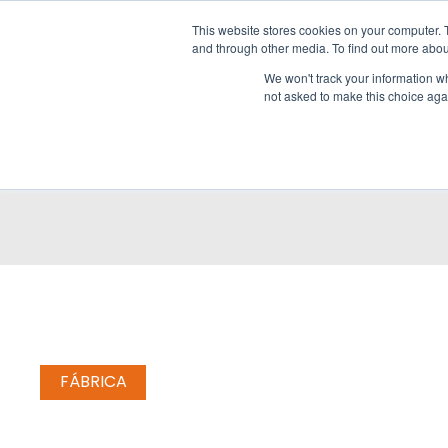
+34 925 132 052
info@geffsport.com
This website stores cookies on your computer. 
and through other media. To find out more abou
We won't track your information whe
not asked to make this choice aga
FÁBRICA