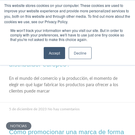
This website stores cookies on your computer. These cookies are used to
improve your website experience and provide more personalized services to
you, both on this website and through other media. To find out more about the
cookies we use, see our Privacy Policy.
We won't track your information when you visit our site. But in order to
comply with your preferences, we'll have to use just one tiny cookie so
that you're not asked to make this choice again.
FÁBRICA
Accept
Decline
¿Cuáles son las ventajas de tener un
distribuidor europeo?
En el mundo del comercio y la producción, el momento de
elegir en qué lugar fabricar los productos para ofrecer a los
clientes puede marcar
5 de diciembre de 2023
No hay comentarios
NOTICIAS
Cómo promocionar una marca de forma