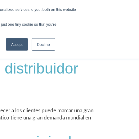
nalized services to you, both on this website
¡Súmate al equipo!
Blog
Contacto
just one tiny cookie so that you're
Accept
Decline
distribuidor
ecer a los clientes puede marcar una gran
iático tiene una gran demanda mundial en