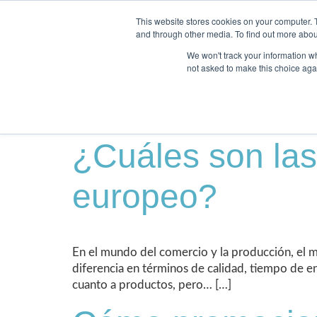
+34 925 132 052
info@geffsport.com
This website stores cookies on your computer. 
and through other media. To find out more abou
We won't track your information whe
not asked to make this choice aga
Autor:
GEFF
¿Cuáles son las 
europeo?
En el mundo del comercio y la producción, el m
diferencia en términos de calidad, tiempo de en
cuanto a productos, pero… […]