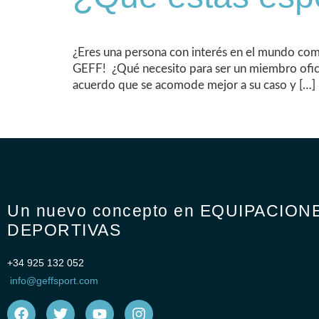
¿Eres una persona con interés en el mundo com
GEFF! ¿Qué necesito para ser un miembro oficial
acuerdo que se acomode mejor a su caso y […]
Un nuevo concepto en EQUIPACION
DEPORTIVAS
+34 925 132 052
info@geffsport.com